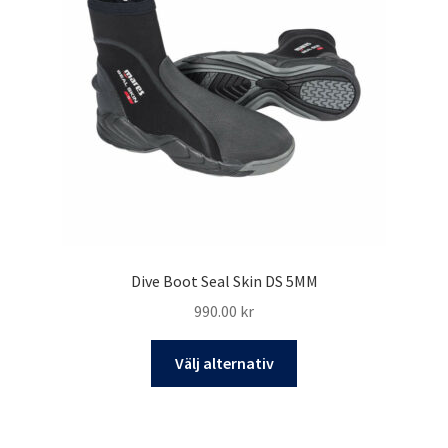
alternativen
kan
väljas
på
produktsidan
Dive Boot Seal Skin DS 5MM
990.00
kr
Den
Välj alternativ
här
produkten
har