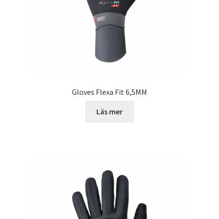
produktsidan
Gloves Flexa Fit 6,5MM
Läs mer