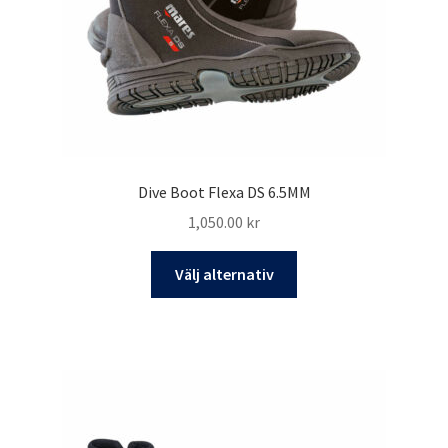
på
produktsidan
Dive Boot Flexa DS 6.5MM
1,050.00
kr
Den
Välj alternativ
här
produkten
har
flera
varianter.
De
olika