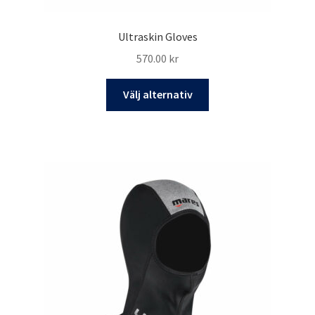
Ultraskin Gloves
570.00
kr
Den
Välj alternativ
här
produkten
har
flera
varianter.
De
olika
alternativen
kan
väljas
på
produktsidan