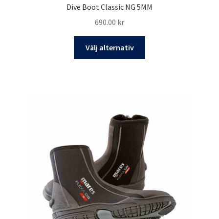
Dive Boot Classic NG 5MM
690.00
kr
Den
Välj alternativ
här
produkten
har
flera
varianter.
De
olika
alternativen
kan
väljas
på
produktsidan