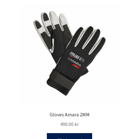
flera
varianter.
De
olika
alternativen
kan
väljas
på
produktsidan
Gloves Amara 2MM
490.00
kr
Den