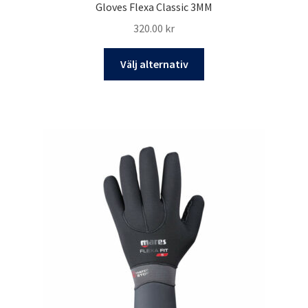
Gloves Flexa Classic 3MM
320.00
kr
Den
Välj alternativ
här
produkten
har
flera
varianter.
De
olika
alternativen
kan
väljas
på
produktsidan