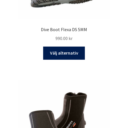
Dive Boot Flexa DS 5MM
990.00
kr
Den
Välj alternativ
här
produkten
har
flera
varianter.
De
olika
alternativen
kan
väljas