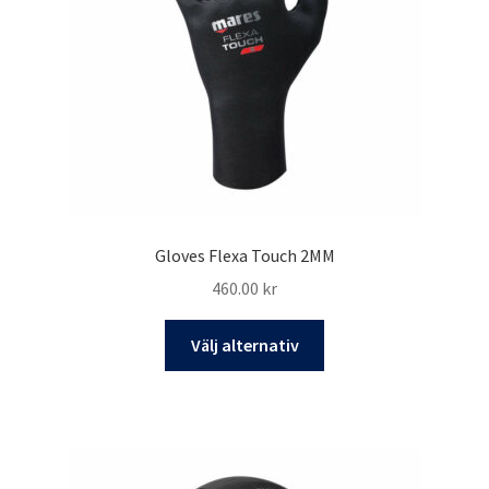
Gloves Flexa Touch 2MM
460.00
kr
Den
Välj alternativ
här
produkten
har
flera
varianter.