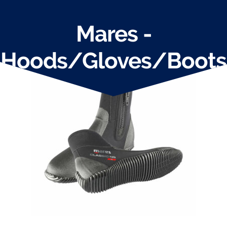
Mares -
Visar alla 13 resultat
Hoods/Gloves/Boots