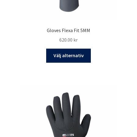
Gloves Flexa Fit 5MM
620.00
kr
Den
Välj alternativ
här
produkten
har
flera
varianter.
De
olika
alternativen
kan
väljas
på