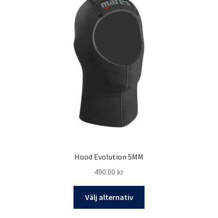
De
olika
alternativen
kan
väljas
på
produktsidan
Hood Evolution 5MM
490.00
kr
Den
Välj alternativ
här
produkten