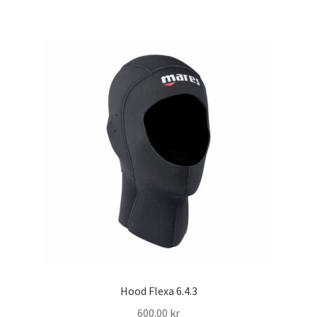
har
flera
varianter.
De
olika
alternativen
kan
väljas
på
produktsidan
Hood Flexa 6.4.3
600.00
kr