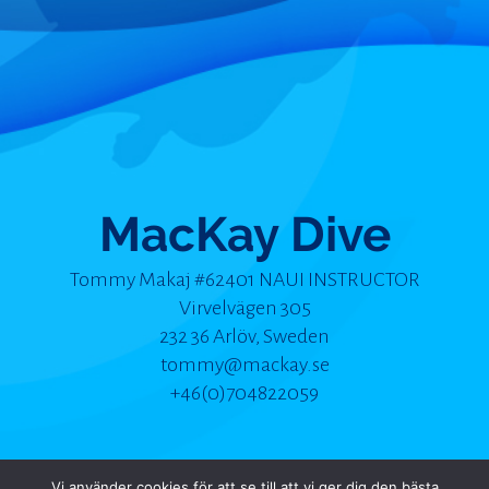
MacKay Dive
Tommy Makaj #62401 NAUI INSTRUCTOR
Virvelvägen 305
232 36 Arlöv, Sweden
tommy@mackay.se
+46(0)704822059
Vi använder cookies för att se till att vi ger dig den bästa