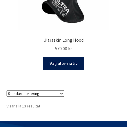
Ultraskin Long Hood
570.00
kr
Den
Välj alternativ
här
produkten
har
flera
varianter.
De
Visar alla 13 resultat
olika
alternativen
kan