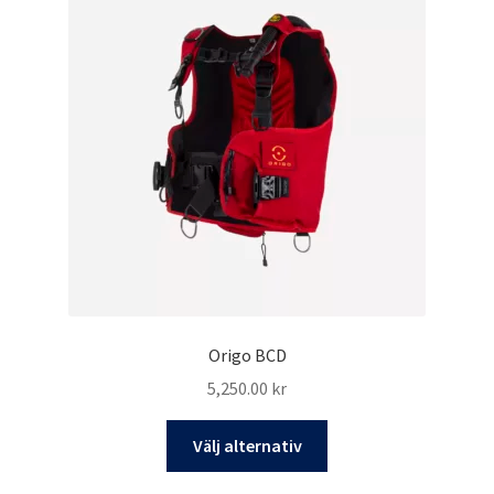
De
olika
alternativen
kan
väljas
på
produktsidan
Origo BCD
5,250.00
kr
Den
Välj alternativ
här
produkten