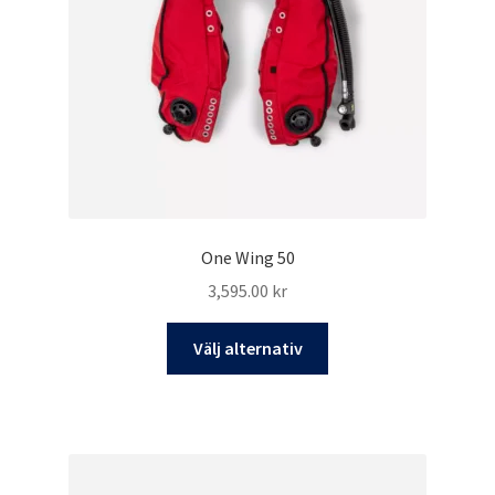
One Wing 50
3,595.00
kr
Den
Välj alternativ
här
produkten
har
flera
varianter.