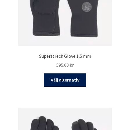
på
produktsidan
Superstrech Glove 1,5 mm
595.00
kr
Den
Välj alternativ
här
produkten
har
flera
varianter.
De
olika