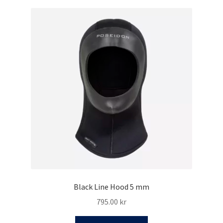
flera
varianter.
De
olika
alternativen
kan
väljas
på
produktsidan
Black Line Hood 5 mm
795.00
kr
Den