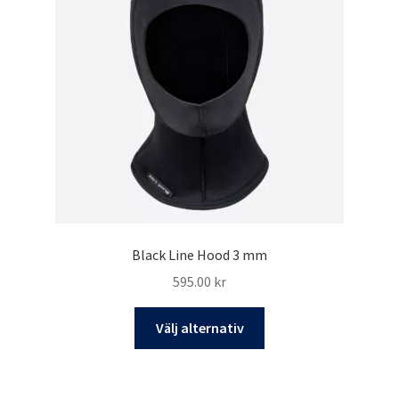
alternativen
kan
väljas
på
produktsidan
Black Line Hood 3 mm
595.00
kr
Den
Välj alternativ
här
produkten
har