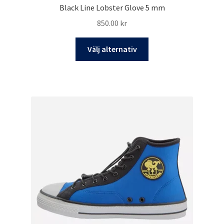
Black Line Lobster Glove 5 mm
850.00
kr
Den
Välj alternativ
här
produkten
har
flera
varianter.
De
olika
alternativen
kan
väljas
på
produktsidan