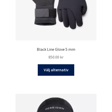
Black Line Glove 5 mm
850.00
kr
Den
Välj alternativ
här
produkten
har
flera
varianter.
De
olika