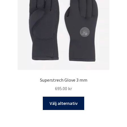
alternativen
kan
väljas
på
produktsidan
Superstrech Glove 3 mm
695.00
kr
Den
Välj alternativ
här
produkten
har