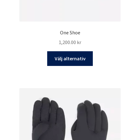
One Shoe
1,200.00
kr
Den
Välj alternativ
här
produkten
har
flera
varianter.
De
olika
alternativen
kan
väljas