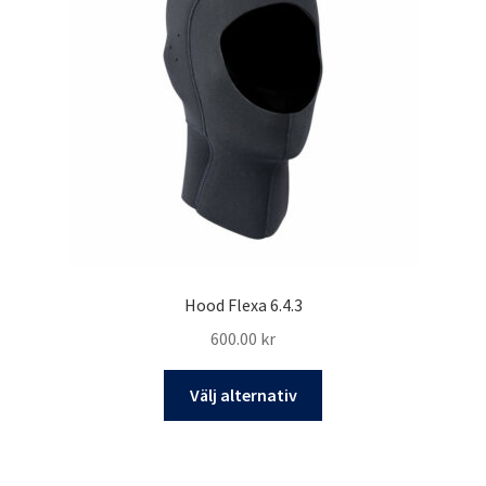
alternativen
kan
väljas
på
produktsidan
Hood Flexa 6.4.3
600.00
kr
Den
Välj alternativ
här
produkten
har