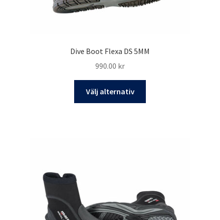
Dive Boot Flexa DS 5MM
990.00
kr
Den
Välj alternativ
här
produkten
har
flera
varianter.
De
olika
alternativen
kan
väljas