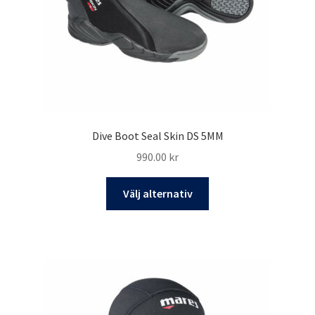
på
produktsidan
Dive Boot Seal Skin DS 5MM
990.00
kr
Den
Välj alternativ
här
produkten
har
flera
varianter.
De
olika