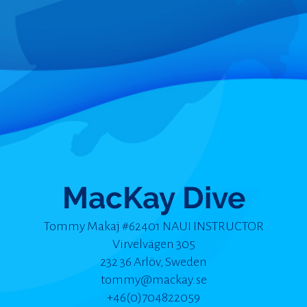
MacKay Dive
Tommy Makaj #62401 NAUI INSTRUCTOR
Virvelvägen 305
232 36 Arlöv, Sweden
tommy@mackay.se
+46(0)704822059